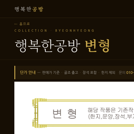
행복한
공방
← 홈으로
COLLECTION · BYEONHYEONG
행복한공방
변형
단가 안내
—
판매가 기준 · 골조 출고 · 장석 포함 · 한지 제외
문의
010
PAGE 1 / 1