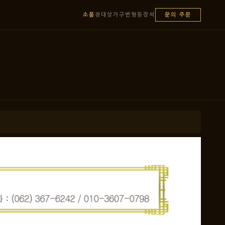
소품
경대
상
가구
변형
등
장석
문의·주문