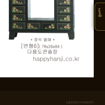
견
적
함
0
소품
경대
상
가구
변형
등
장석